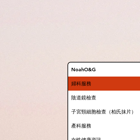
NoahO&G
婦科服務
陰道鏡檢查
子宮頸細胞檢查（柏氏抹片）
產科服務
女性健康資訊