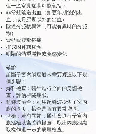
但一些常見症狀可能包括：
非常規陰道出血（如更年期後的出
血，或月經期以外的出血）
陰道分泌物異常（可能有異味的分泌
物）
骨盆或腹部疼痛
排尿困難或尿頻
明顯的體重減輕或食慾變化
確診
診斷子宮內膜癌通常需要經過以下幾
個步驟：
婦科檢查：醫生進行全面的身體檢
查，評估相關症狀。
超聲波檢查：利用超聲波檢查子宮內
膜的厚度，檢查是否有異常增厚。
活檢：若有異常，醫生會進行子宮內
膜活檢或宮腔鏡檢查，取出內膜組織
取樣作進一步的病理檢查。