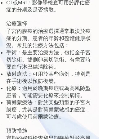
CT或MRI：影像學檢查可用於評估癌
症的分期及是否擴散。
治療選擇
子宮內膜癌的治療選擇通常取決於癌
症的分期、患者的年齡和整體健康狀
況。常見的治療方法包括：
手術：是主要治療方法，包括全子宮
切除術、雙側卵巢切除術、有需要時
要進行淋巴結清除術。
放射療法：可用於某些病例，特別是
在手術後以預防復發。
化療：適用於晚期癌症或為高風險型
患者，可能需要化療來控制病情。
荷爾蒙療法：對於某些類型的子宮內
膜癌，尤其是對荷爾蒙敏感的癌症，
可考慮使用荷爾蒙治療。
預防措施
定期的婦科檢查和早期篩檢對於高風