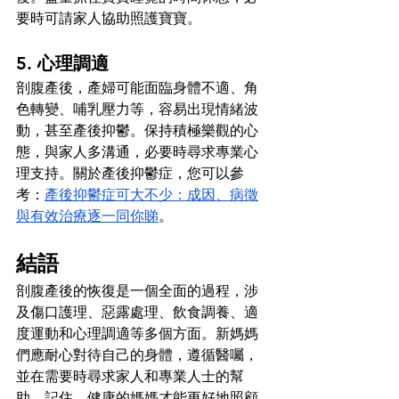
要時可請家人協助照護寶寶。
5. 心理調適
剖腹產後，產婦可能面臨身體不適、角
色轉變、哺乳壓力等，容易出現情緒波
動，甚至產後抑鬱。保持積極樂觀的心
態，與家人多溝通，必要時尋求專業心
理支持。關於產後抑鬱症，您可以參
考：
產後抑鬱症可大不少：成因、病徵
與有效治療逐一同你睇
。
結語
剖腹產後的恢復是一個全面的過程，涉
及傷口護理、惡露處理、飲食調養、適
度運動和心理調適等多個方面。新媽媽
們應耐心對待自己的身體，遵循醫囑，
並在需要時尋求家人和專業人士的幫
助。記住，健康的媽媽才能更好地照顧