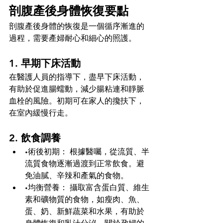
剖腹產後身體恢復要點
剖腹產後身體的恢復是一個循序漸進的
過程，需要產婦耐心和細心的照護。
1. 早期下床活動
在醫護人員的指導下，盡早下床活動，
有助於促進腸蠕動，減少腸粘連和靜脈
血栓的風險。初期可在家人的攙扶下，
在室內緩慢行走。
2. 飲食調養
•術後初期： 根據醫囑，從流質、半
流質食物逐漸過渡到正常飲食。避
免油膩、辛辣和產氣的食物。
•均衡營養： 攝取富含蛋白質、維生
素和礦物質的食物，如瘦肉、魚、
蛋、奶、新鮮蔬菜和水果，有助於