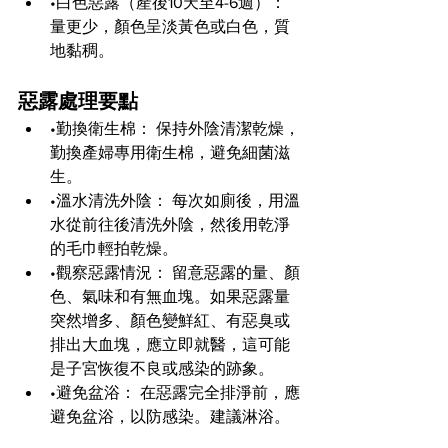
•白色惡露（產後10天至4-6週）： 
量更少，顏色呈淡黃色或白色，質
地黏稠。
惡露處理要點
•勤換衛生棉： 保持外陰清潔乾燥，
勤換產婦專用衛生棉，避免細菌滋
生。
•溫水清洗外陰： 每次如廁後，用溫
水從前往後清洗外陰，然後用乾淨
的毛巾輕拍乾燥。
•觀察惡露情況： 留意惡露的量、顏
色、氣味和有無血塊。如果惡露量
突然增多、顏色變鮮紅、有惡臭或
排出大血塊，應立即就醫，這可能
是子宮恢復不良或感染的跡象。
•避免盆浴： 在惡露完全排淨前，應
避免盆浴，以防感染。建議淋浴。