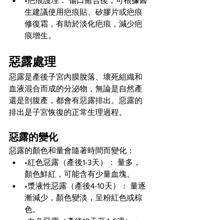
•疤痕護理： 傷口癒合後，可根據醫
生建議使用疤痕貼、矽膠片或疤痕
修復霜，有助於淡化疤痕，減少疤
痕增生。
惡露處理
惡露是產後子宮內膜脫落、壞死組織和
血液混合而成的分泌物，無論是自然產
還是剖腹產，都會有惡露排出。惡露的
排出是子宮恢復的正常生理過程。
惡露的變化
惡露的顏色和量會隨著時間而變化：
•紅色惡露（產後1-3天）： 量多，
顏色鮮紅，可能含有少量血塊。
•漿液性惡露（產後4-10天）： 量逐
漸減少，顏色變淡，呈粉紅色或棕
色。