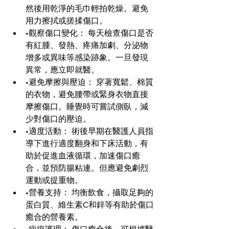
然後用乾淨的毛巾輕拍乾燥。避免
用力擦拭或搓揉傷口。
•觀察傷口變化： 每天檢查傷口是否
有紅腫、發熱、疼痛加劇、分泌物
增多或異味等感染跡象。一旦發現
異常，應立即就醫。
•避免摩擦與壓迫： 穿著寬鬆、棉質
的衣物，避免腰帶或緊身衣物直接
摩擦傷口。睡覺時可嘗試側臥，減
少對傷口的壓迫。
•適度活動： 術後早期在醫護人員指
導下進行適度翻身和下床活動，有
助於促進血液循環，加速傷口癒
合，並預防腸粘連。但應避免劇烈
運動或提重物。
•營養支持： 均衡飲食，攝取足夠的
蛋白質、維生素C和鋅等有助於傷口
癒合的營養素。