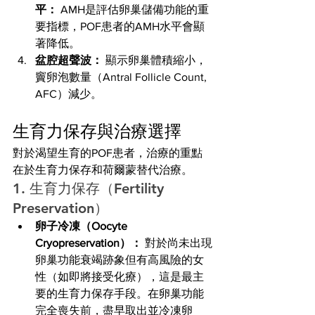
平：
 AMH是評估卵巢儲備功能的重
要指標，POF患者的AMH水平會顯
著降低。
盆腔超聲波：
 顯示卵巢體積縮小，
竇卵泡數量（Antral Follicle Count, 
AFC）減少。
生育力保存與治療選擇
對於渴望生育的POF患者，治療的重點
在於生育力保存和荷爾蒙替代治療。
1. 生育力保存（Fertility 
Preservation）
卵子冷凍（Oocyte 
Cryopreservation）：
 對於尚未出現
卵巢功能衰竭跡象但有高風險的女
性（如即將接受化療），這是最主
要的生育力保存手段。在卵巢功能
完全喪失前，盡早取出並冷凍卵