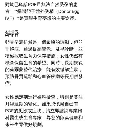
對於已確診POF且無法自然受孕的患
者，**捐贈卵子體外受精（Donor Egg 
IVF）**是實現生育夢想的主要途徑。
結語
卵巢早衰雖然是一個嚴峻的診斷，但並
非絕症。通過提高警覺、及早診斷，並
積極採取生育力保存措施，女性仍然有
機會保留生育的希望。同時，長期規範
的荷爾蒙替代治療，能有效緩解症狀，
預防骨質疏鬆和心血管疾病等長期併發
症。
女性應定期進行婦科檢查，特別是關注
月經週期的變化。如果您懷疑自己有
POF的風險或症狀，請立即諮詢專業婦
科醫生或生育專家，為您的卵巢健康和
未來生育做好規劃。