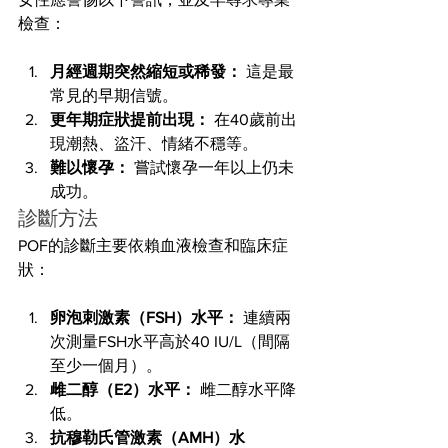
檢查：
月經週期突然縮短或稀發：
 這是最
常見的早期信號。
更年期症狀提前出現：
 在40歲前出
現潮熱、盜汗、情緒不穩等。
難以懷孕：
 嘗試懷孕一年以上仍未
成功。
診斷方法
POF的診斷主要依賴血液檢查和臨床症
狀：
卵泡刺激素（FSH）水平：
 連續兩
次測量FSH水平高於40 IU/L（間隔
至少一個月）。
雌二醇（E2）水平：
 雌二醇水平降
低。
抗穆勒氏管激素（AMH）水