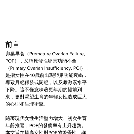
前言
卵巢早衰（Premature Ovarian Failure, 
POF），又稱原發性卵巢功能不全
（Primary Ovarian Insufficiency, POI），
是指女性在40歲前出現卵巢功能衰竭，
導致月經稀發或閉經，以及雌激素水平
下降。這不僅意味著更年期的提前到
來，更對渴望生育的年輕女性造成巨大
的心理和生理衝擊。
隨著現代女性生活壓力增大、初次生育
年齡推遲，POF的發病率有上升趨勢。
本文旨在提高女性對POF的警覺性，詳