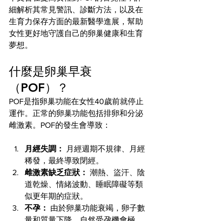
細解析其常見警訊、診斷方法，以及在
生育力保存方面的最新醫學進展，幫助
女性更好地守護自己的卵巢健康和生育
夢想。
什麼是卵巢早衰
（POF）？
POF是指卵巢功能在女性40歲前就停止
運作。正常的卵巢功能包括排卵和分泌
雌激素。POF的發生會導致：
月經失調：
 月經週期不規律、月經
稀發，最終導致閉經。
雌激素缺乏症狀：
 潮熱、盜汗、陰
道乾燥、情緒波動、睡眠障礙等類
似更年期的症狀。
不孕：
 由於卵巢功能衰竭，卵子數
量和質量下降，自然受孕機會極