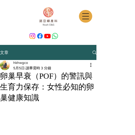
文章
hkhwgco
5月5日
讀畢需時 3 分鐘
卵巢早衰（POF）的警訊與
生育力保存：女性必知的卵
巢健康知識