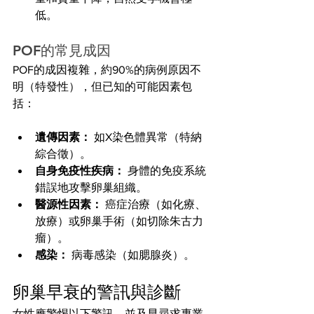
低。
POF的常見成因
POF的成因複雜，約90%的病例原因不
明（特發性），但已知的可能因素包
括：
遺傳因素：
 如X染色體異常（特納
綜合徵）。
自身免疫性疾病：
 身體的免疫系統
錯誤地攻擊卵巢組織。
醫源性因素：
 癌症治療（如化療、
放療）或卵巢手術（如切除朱古力
瘤）。
感染：
 病毒感染（如腮腺炎）。
卵巢早衰的警訊與診斷
女性應警惕以下警訊，並及早尋求專業