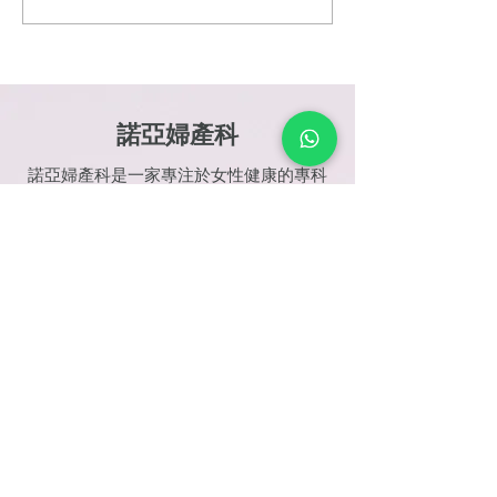
守護健康——婦科檢查，
性必讀：子宮頸
是愛自己的第一步
威指南｜HPV疫
檢全解析
諾亞婦產科
諾亞婦產科是一家專注於女性健康的專科
診所，提供全面的婦科及產科服務。我們
擁有一流的醫療團隊，致力於為女性提供
個性化的健康管理與治療方案，包括常規
檢查、懷孕服務、婦科疾病診治及不孕症
輔助生育等。我們重視每位患者的需求，
旨在創造安全、舒適的就診環境，促進女
性的身心健康，陪伴您每一個重要的生命
階段。
預約檢查
我們的地址