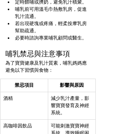
定時餵哺或擠奶，避免乳汁積聚。
哺乳前可用溫毛巾熱敷乳房，促進
乳汁流通。
若出現硬塊或疼痛，輕柔按摩乳房
幫助疏通。
必要時諮詢專業哺乳顧問或醫生。
哺乳禁忌與注意事項
為了寶寶健康及乳汁質素，哺乳媽媽應
避免以下習慣與食物：
禁忌項目
影響與原因
酒精
減少乳汁產量，影
響寶寶發育及神經
系統。
高咖啡因飲品
可能刺激寶寶神經
系統，導致睡眠困