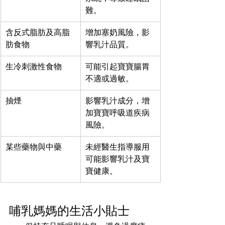
難。
含反式脂肪及高脂
增加塞奶風險，影
肪食物
響乳汁品質。
生冷刺激性食物
可能引起寶寶腸胃
不適或過敏。
抽煙
影響乳汁成分，增
加寶寶呼吸道疾病
風險。
某些藥物與中藥
未經醫生指導服用
可能影響乳汁及寶
寶健康。
哺乳媽媽的生活小貼士