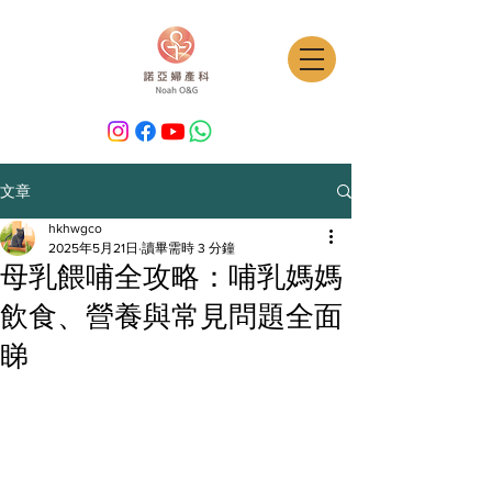
文章
hkhwgco
2025年5月21日
讀畢需時 3 分鐘
母乳餵哺全攻略：哺乳媽媽
飲食、營養與常見問題全面
睇