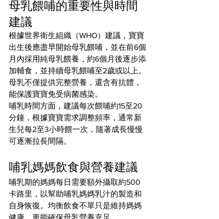
母乳餵哺的重要性與時間
建議
根據世界衛生組織（WHO）建議，寶寶
出生後應盡早開始母乳餵哺，並在前6個
月內採用純母乳餵養，約6個月後逐步添
加輔食，並持續母乳餵哺至2歲或以上。
母乳不僅提供完整營養，還含有抗體，
能保護寶寶免受病菌感染。
哺乳時間方面，建議每次餵哺約15至20
分鐘，根據寶寶需求調整頻率，通常新
生兒每2至3小時餵一次，隨著成長慢慢
可逐漸拉長間隔。
哺乳媽媽飲食與營養建議
哺乳期的媽媽每日需要額外攝取約500
卡路里，以幫助哺乳媽媽乳汁的製造和
自身恢復。均衡飲食不單只是維持媽媽
健康，更能確保母乳營養充足。