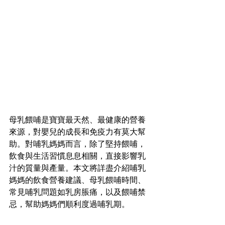
母乳餵哺是寶寶最天然、最健康的營養
來源，對嬰兒的成長和免疫力有莫大幫
助。對哺乳媽媽而言，除了堅持餵哺，
飲食與生活習慣息息相關，直接影響乳
汁的質量與產量。本文將詳盡介紹哺乳
媽媽的飲食營養建議、母乳餵哺時間、
常見哺乳問題如乳房脹痛，以及餵哺禁
忌，幫助媽媽們順利度過哺乳期。