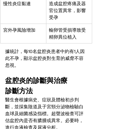
慢性炎症黏連
造成盆腔疼痛及器
官位置異常，影響
受孕
宮外孕風險增加
輸卵管受損導致受
精卵異位植入
據統計，每10名盆腔炎患者中約有1人因
此不孕，顯示盆腔炎對生育的威脅不容
忽視。
盆腔炎的診斷與治療
診斷方法
醫生會根據病史、症狀及體檢初步判
斷，並採集陰道及子宮頸分泌物檢驗白
血球及細菌感染指標。超聲波檢查可評
估盆腔內是否有膿腫或異常。必要時，
進行血液檢查及尿液分析。