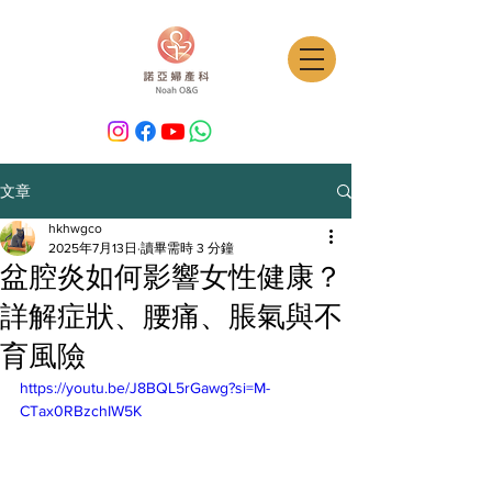
文章
hkhwgco
2025年7月13日
讀畢需時 3 分鐘
盆腔炎如何影響女性健康？
詳解症狀、腰痛、脹氣與不
育風險
https://youtu.be/J8BQL5rGawg?si=M-
CTax0RBzchIW5K