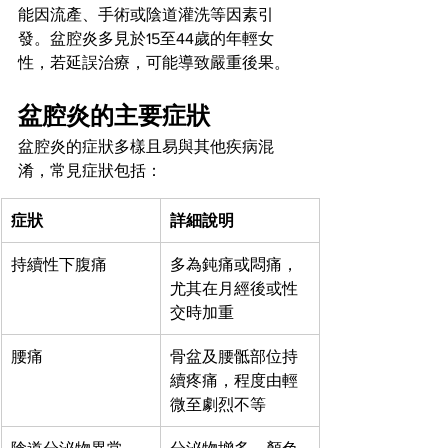
能因流產、手術或陰道灌洗等因素引
發。盆腔炎多見於15至44歲的年輕女
性，若延誤治療，可能導致嚴重後果。
盆腔炎的主要症狀
盆腔炎的症狀多樣且易與其他疾病混
淆，常見症狀包括：
症狀
詳細說明
持續性下腹痛
多為鈍痛或悶痛，
尤其在月經後或性
交時加重
腰痛
骨盆及腰骶部位持
續疼痛，程度由輕
微至劇烈不等