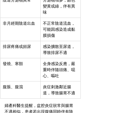
陰道分泌物異常
分泌物增多，顏色
變黃或綠，伴有異
味
非月經期陰道出血
不正常陰道流血，
可能因感染造成黏
膜損傷
排尿疼痛或頻尿
感染擴散至尿道，
導致排尿不適
發燒、寒顫
全身感染反應，嚴
重時伴隨頭痛、噁
心、嘔吐
腹脹、腹瀉
炎症刺激鄰近腸
道，導致腸胃不適
婦產科醫生提醒，盆腔炎症狀常與腸胃
不適相似，患者若出現腹痛同時伴有陰