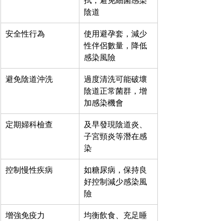
拭，避免細菌感染
陰道
安全性行為
使用避孕套，減少
性伴侶數量，降低
感染風險
避免陰道沖洗
過度清洗可能破壞
陰道正常菌群，增
加感染機會
定期婦科檢查
及早發現陰道炎、
子宮頸炎等潛在感
染
控制慢性疾病
如糖尿病，保持良
好控制減少感染風
險
增強免疫力
均衡飲食、充足睡