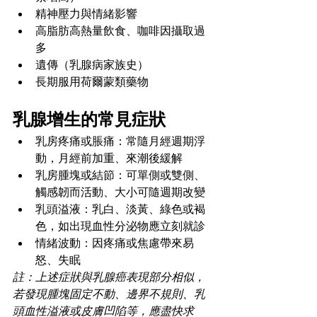
精神壓力與情緒影響
高脂肪高熱量飲食、咖啡因攝取過
多
遺傳（乳腺病家族史）
長期服用荷爾蒙類藥物
乳腺增生的常見症狀
乳房疼痛或脹痛：常隨月經週期浮
動，月經前加重、來潮後緩解
乳房腫塊或結節：可單側或雙側、
觸感韌而活動、大小可隨週期改變
乳頭溢液：乳白、淡黃、綠色或褐
色，如出現血性分泌物應立刻就診
情緒波動：因疼痛或焦慮帶來易
怒、失眠
註：上述症狀與乳腺癌表現部分相似，
若發現腫塊固定不動、邊界不規則、乳
頭血性溢液或皮膚凹陷等，應盡快求