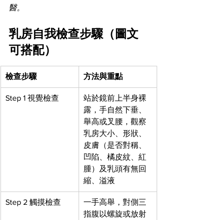
醫。
乳房自我檢查步驟（圖文
可搭配）
檢查步驟
方法與重點
Step 1 視覺檢查
站於鏡前上半身裸
露，手自然下垂、
舉高或叉腰，觀察
乳房大小、形狀、
皮膚（是否對稱、
凹陷、橘皮紋、紅
腫）及乳頭有無回
縮、溢液
Step 2 觸摸檢查
一手高舉，對側三
指腹以螺旋或放射