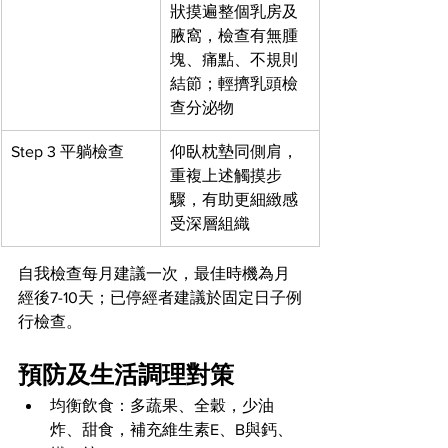
狀摸遍整個乳房及
腋窩，檢查有無腫
塊、痛點、不規則
結節；輕擠乳頭檢
查分泌物
Step 3 平躺檢查
仰臥枕墊同側肩，
重複上述觸摸步
驟，有助更細緻感
受深層組織
自我檢查每月建議一次，最佳時機為月
經後7-10天；已停經者建議於固定日子例
行檢查。
預防及生活調理對策
均衡飲食：多蔬果、全穀，少油
炸、甜食，補充維生素E、B與鈣、