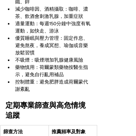
鐵、鋅
減少咖啡因、酒精攝取：咖啡、濃
茶、飲酒會刺激乳腺，加重症狀
適量運動：每週150分鐘中強度有氧
運動，如快走、游泳
優質睡眠與壓力管理：固定作息、
避免熬夜，養成冥想、瑜伽或音樂
放鬆習慣
不吸煙：吸煙增加乳腺健康風險
藥物慎用：荷爾蒙類藥物按醫生指
示，避免自行亂用補品
控制體重：避免肥胖造成荷爾蒙代
謝紊亂
定期專業篩查與高危情境
追蹤
篩查方法
推薦頻率及對象