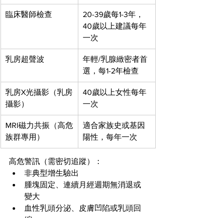
臨床醫師檢查
20-39歲每1-3年，
40歲以上建議每年
一次
乳房超聲波
年輕/乳腺緻密者首
選，每1-2年檢查
乳房X光攝影（乳房
40歲以上女性每年
攝影）
一次
MRI磁力共振（高危
適合家族史或基因
族群專用）
陽性，每年一次
高危警訊（需密切追蹤）：
非典型增生驗出
腫塊固定、連續月經週期無消退或
變大
血性乳頭分泌、皮膚凹陷或乳頭回