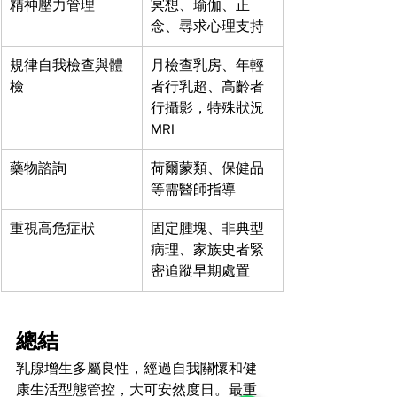
精神壓力管理
冥想、瑜伽、正
念、尋求心理支持
規律自我檢查與體
月檢查乳房、年輕
檢
者行乳超、高齡者
行攝影，特殊狀況
MRI
藥物諮詢
荷爾蒙類、保健品
等需醫師指導
重視高危症狀
固定腫塊、非典型
病理、家族史者緊
密追蹤早期處置
總結
乳腺增生多屬良性，經過自我關懷和健
康生活型態管控，大可安然度日。最重