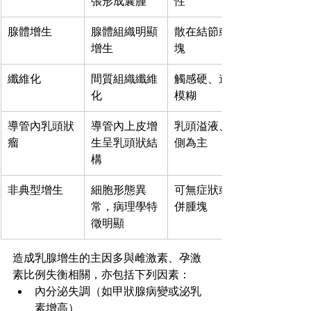
張形成囊腫
性
腺體增生
腺體組織明顯
散在結節或腫
增生
塊
纖維化
間質組織纖維
觸感硬、邊界
化
模糊
導管內乳頭狀
導管內上皮增
乳頭溢液、單
瘤
生呈乳頭狀結
側為主
構
非典型增生
細胞形態異
可無症狀或合
常，病理學特
併腫塊
徵明顯
造成乳腺增生的主因多與雌激素、孕激
素比例失衡相關，亦包括下列因素：
內分泌失調（如甲狀腺病變或泌乳
素增高）