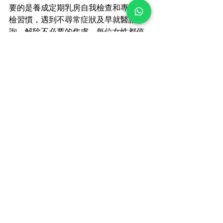
要的是養成定期乳房自我檢查和專業體
檢習慣，遇到不尋常症狀及早就醫諮
詢，解除不必要的焦慮。每位女性都值
得擁有健康自在的乳房，也值得被專業
守護。若有進一步疑問，請向具經驗的
婦產科/乳房專科醫生諮詢，為自我健康
保駕護航。
Whatsapp
查看全部
最新文章