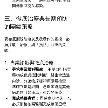
間傳播或交叉感染。
三、徹底治療與長期預防
的關鍵策略
要徹底擺脫陰道炎反覆發作的困擾，必
須採取「治療」與「預防」並重的策
略。
1. 專業診斷與徹底治療
尋求專業婦科醫生：
 不要自行購買
藥物或僅憑症狀判斷。醫生會透過
內診、分泌物採樣和顯微鏡檢查，
準確判斷是細菌、念珠菌還是其他
病原體（如滴蟲）引起的感染。
完成整個療程：
 即使症狀消失，也
必須嚴格按照醫囑完成整個療程，