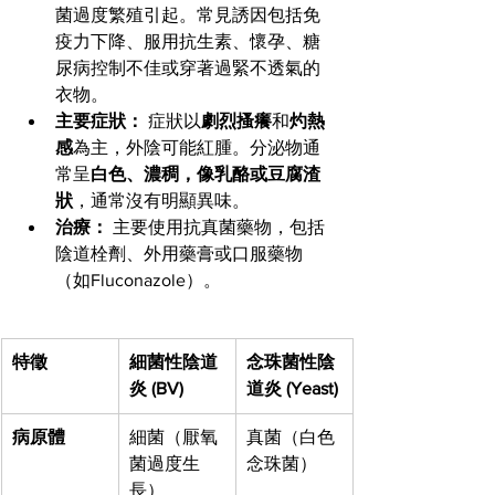
菌過度繁殖引起。常見誘因包括免
疫力下降、服用抗生素、懷孕、糖
尿病控制不佳或穿著過緊不透氣的
衣物。
主要症狀：
 症狀以
劇烈搔癢
和
灼熱
感
為主，外陰可能紅腫。分泌物通
常呈
白色、濃稠，像乳酪或豆腐渣
狀
，通常沒有明顯異味。
治療：
 主要使用抗真菌藥物，包括
陰道栓劑、外用藥膏或口服藥物
（如Fluconazole）。
特徵
細菌性陰道
念珠菌性陰
炎 (BV)
道炎 (Yeast)
病原體
細菌（厭氧
真菌（白色
菌過度生
念珠菌）
長）