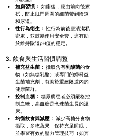
如廁習慣：
 如廁後，應由前向後擦
拭，防止肛門周圍的細菌帶到陰道
和尿道。
性行為衛生：
 性行為前後應清潔私
密處，並鼓勵使用安全套，這有助
於維持陰道pH值的穩定。
3. 飲食與生活習慣調整
補充益生菌：
 攝取含有
乳酸菌
的食
物（如無糖乳酪）或專門的婦科益
生菌補充劑，有助於重建陰道內的
健康菌群。
控制血糖：
 糖尿病患者必須嚴格控
制血糖，高血糖是念珠菌生長的溫
床。
均衡飲食與減壓：
 減少高糖分食物
攝取，多吃蔬果，保持充足睡眠，
並學習有效的壓力管理技巧（如冥