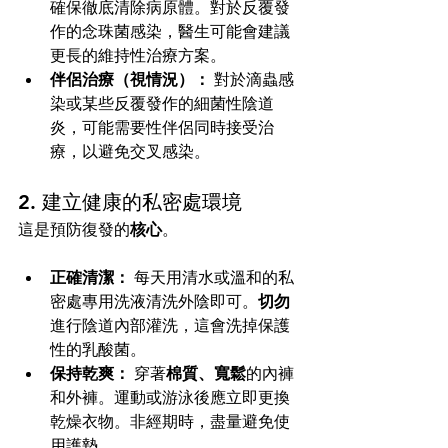
確保徹底清除病原體。對於反覆發
作的念珠菌感染，醫生可能會建議
更長的維持性治療方案。
伴侶治療（視情況）：
 對於滴蟲感
染或某些反覆發作的細菌性陰道
炎，可能需要性伴侶同時接受治
療，以避免交叉感染。
2. 建立健康的私密處環境
這是預防復發的
核心
。
正確清潔：
 每天用清水或溫和的私
密處專用洗液清洗外陰即可。
切勿
進行陰道內部灌洗，這會洗掉保護
性的乳酸菌。
保持乾爽：
 穿著
棉質、寬鬆
的內褲
和外褲。運動或游泳後應立即更換
乾燥衣物。非經期時，盡量避免使
用護墊。