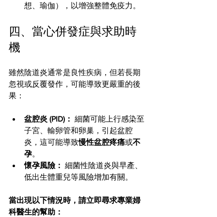
想、瑜伽），以增強整體免疫力。
四、當心併發症與求助時
機
雖然陰道炎通常是良性疾病，但若長期
忽視或反覆發作，可能導致更嚴重的後
果：
盆腔炎 (PID)：
 細菌可能上行感染至
子宮、輸卵管和卵巢，引起盆腔
炎，這可能導致
慢性盆腔疼痛
或
不
孕
。
懷孕風險：
 細菌性陰道炎與早產、
低出生體重兒等風險增加有關。
當出現以下情況時，請立即尋求專業婦
科醫生的幫助：