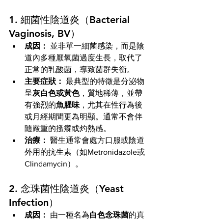
1. 細菌性陰道炎（Bacterial 
Vaginosis, BV）
成因：
 並非單一細菌感染，而是陰
道內多種厭氧菌過度生長，取代了
正常的乳酸菌，導致菌群失衡。
主要症狀：
 最典型的特徵是分泌物
呈
灰白色或黃色
，質地稀薄，並帶
有強烈的
魚腥味
，尤其在性行為後
或月經期間更為明顯。通常不會伴
隨嚴重的搔癢或灼熱感。
治療：
 醫生通常會處方口服或陰道
外用的抗生素（如Metronidazole或
Clindamycin）。
2. 念珠菌性陰道炎（Yeast 
Infection）
成因：
 由一種名為
白色念珠菌
的真