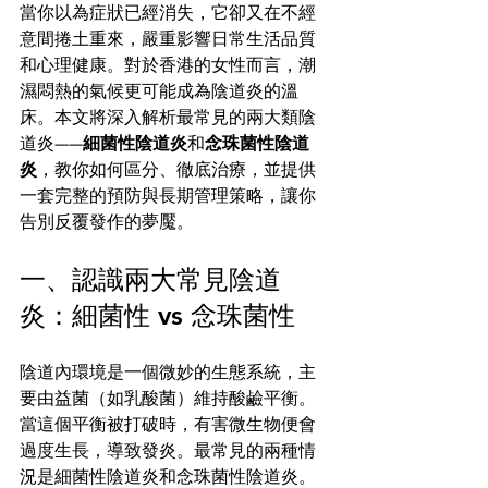
當你以為症狀已經消失，它卻又在不經
意間捲土重來，嚴重影響日常生活品質
和心理健康。對於香港的女性而言，潮
濕悶熱的氣候更可能成為陰道炎的溫
床。本文將深入解析最常見的兩大類陰
道炎——
細菌性陰道炎
和
念珠菌性陰道
炎
，教你如何區分、徹底治療，並提供
一套完整的預防與長期管理策略，讓你
告別反覆發作的夢魘。
一、認識兩大常見陰道
炎：細菌性 vs 念珠菌性
陰道內環境是一個微妙的生態系統，主
要由益菌（如乳酸菌）維持酸鹼平衡。
當這個平衡被打破時，有害微生物便會
過度生長，導致發炎。最常見的兩種情
況是細菌性陰道炎和念珠菌性陰道炎。