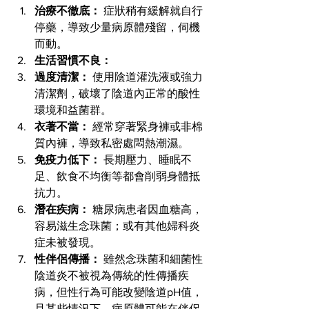
治療不徹底：
 症狀稍有緩解就自行
停藥，導致少量病原體殘留，伺機
而動。
生活習慣不良：
過度清潔：
 使用陰道灌洗液或強力
清潔劑，破壞了陰道內正常的酸性
環境和益菌群。
衣著不當：
 經常穿著緊身褲或非棉
質內褲，導致私密處悶熱潮濕。
免疫力低下：
 長期壓力、睡眠不
足、飲食不均衡等都會削弱身體抵
抗力。
潛在疾病：
 糖尿病患者因血糖高，
容易滋生念珠菌；或有其他婦科炎
症未被發現。
性伴侶傳播：
 雖然念珠菌和細菌性
陰道炎不被視為傳統的性傳播疾
病，但性行為可能改變陰道pH值，
且某些情況下，病原體可能在伴侶