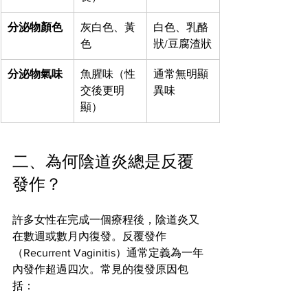
分泌物顏色
灰白色、黃
白色、乳酪
色
狀/豆腐渣狀
分泌物氣味
魚腥味（性
通常無明顯
交後更明
異味
顯）
二、為何陰道炎總是反覆
發作？
許多女性在完成一個療程後，陰道炎又
在數週或數月內復發。反覆發作
（Recurrent Vaginitis）通常定義為一年
內發作超過四次。常見的復發原因包
括：