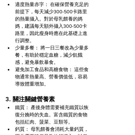
適度熱量赤字： 在確保營養充足的
前提下，每天減少300-500卡路里
的熱量攝入。對於母乳餵養的媽
媽，建議每天額外攝入300-500卡
路里，因此瘦身時應在此基礎上進
行調整。
少量多餐： 將一日三餐改為少量多
餐，有助於穩定血糖，減少飢餓
感，避免暴飲暴食。
避免加工食品和高糖食物： 這些食
物通常熱量高、營養價值低，容易
導致體重增加。
3. 關注關鍵營養素
鐵質： 產後身體需要補充鐵質以恢
復分娩時的失血。富含鐵質的食物
包括紅肉、菠菜、豆類等。
鈣質： 母乳餵養會消耗大量鈣質，