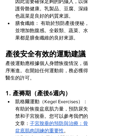
因此需要確保足夠的鈣攝入，以保
護骨骼健康。乳製品、豆腐、深綠
色蔬菜是良好的鈣質來源。
膳食纖維： 有助於預防產後便秘，
並增加飽腹感。全穀類、蔬菜、水
果都是膳食纖維的良好來源。
產後安全有效的運動建議
產後運動應根據個人身體恢復情況，循
序漸進。在開始任何運動前，務必獲得
醫生的許可。
1. 產褥期（產後6週內）
凱格爾運動（Kegel Exercises）： 
有助於恢復盆底肌力量，預防尿失
禁和子宮脫垂。您可以參考我們的
文章：
子宮脫垂的預防與治療：骨
盆底肌肉訓練的重要性
。