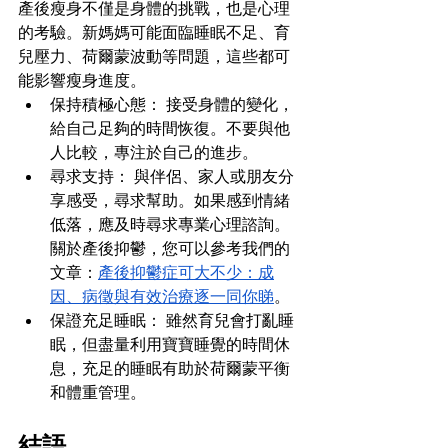
產後瘦身不僅是身體的挑戰，也是心理
的考驗。新媽媽可能面臨睡眠不足、育
兒壓力、荷爾蒙波動等問題，這些都可
能影響瘦身進度。
保持積極心態： 接受身體的變化，
給自己足夠的時間恢復。不要與他
人比較，專注於自己的進步。
尋求支持： 與伴侶、家人或朋友分
享感受，尋求幫助。如果感到情緒
低落，應及時尋求專業心理諮詢。
關於產後抑鬱，您可以參考我們的
文章：
產後抑鬱症可大不少：成
因、病徵與有效治療逐一同你睇
。
保證充足睡眠： 雖然育兒會打亂睡
眠，但盡量利用寶寶睡覺的時間休
息，充足的睡眠有助於荷爾蒙平衡
和體重管理。
結語