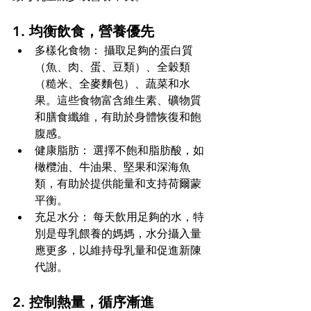
1. 均衡飲食，營養優先
多樣化食物： 攝取足夠的蛋白質
（魚、肉、蛋、豆類）、全穀類
（糙米、全麥麵包）、蔬菜和水
果。這些食物富含維生素、礦物質
和膳食纖維，有助於身體恢復和飽
腹感。
健康脂肪： 選擇不飽和脂肪酸，如
橄欖油、牛油果、堅果和深海魚
類，有助於提供能量和支持荷爾蒙
平衡。
充足水分： 每天飲用足夠的水，特
別是母乳餵養的媽媽，水分攝入量
應更多，以維持母乳量和促進新陳
代謝。
2. 控制熱量，循序漸進