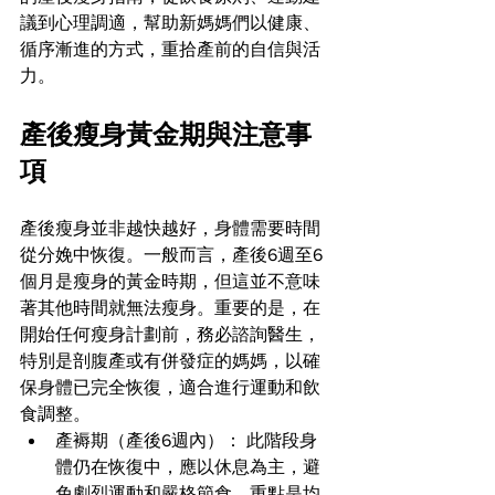
議到心理調適，幫助新媽媽們以健康、
循序漸進的方式，重拾產前的自信與活
力。
產後瘦身黃金期與注意事
項
產後瘦身並非越快越好，身體需要時間
從分娩中恢復。一般而言，產後6週至6
個月是瘦身的黃金時期，但這並不意味
著其他時間就無法瘦身。重要的是，在
開始任何瘦身計劃前，務必諮詢醫生，
特別是剖腹產或有併發症的媽媽，以確
保身體已完全恢復，適合進行運動和飲
食調整。
產褥期（產後6週內）： 此階段身
體仍在恢復中，應以休息為主，避
免劇烈運動和嚴格節食。重點是均