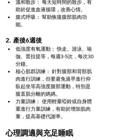
溫和散步： 每天短時間的散步，有
助於促進血液循環，改善心情。
腹式呼吸： 幫助恢復腹部肌肉功
能。
2. 產後6週後
低強度有氧運動： 快走、游泳、瑜
伽、普拉提等，每週3-5次，每次30
分鐘。
核心肌群訓練： 針對腹部和背部肌
肉進行訓練，但要避免過早進行仰
臥起坐等高強度腹部運動，特別是
腹直肌分離的媽媽。
力量訓練： 使用輕量啞鈴或自身體
重進行力量訓練，有助於增加肌肉
量，提高基礎代謝率。
心理調適與充足睡眠