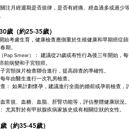
 關注月經週期是否規律，是否有經痛、經血過多或過少
。
30歲（約25-35歲）
開始考慮生育，健康檢查應側重於生殖健康和早期癌症篩
青春期。
Pap Smear）： 建議從21歲或有性行為後三年開始，每
癌前病變和子宮頸癌。
可與子宮頸抹片檢查聯合進行，提高篩查的準確性。
 每年由醫生進行一次乳房檢查。
檢查： 如果計劃懷孕，建議進行全面的婚前或孕前檢查，
括血常規、血糖、血脂、肝腎功能等，評估整體健康狀況
： 尤其對於有甲狀腺疾病家族史或有相關症狀的女性。
0歲（約35-45歲）