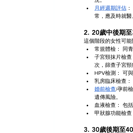
況。
月經週期評估
：
常，應及時就醫
2. 20歲中後期至
這個階段的女性可能
常規體檢： 同
子宮頸抹片檢查（
次，篩查子宮頸
HPV檢測： 
乳房臨床檢查：
婚前檢查
/孕前
遺傳風險。
血液檢查： 包
甲狀腺功能檢查
3. 30歲後期至4