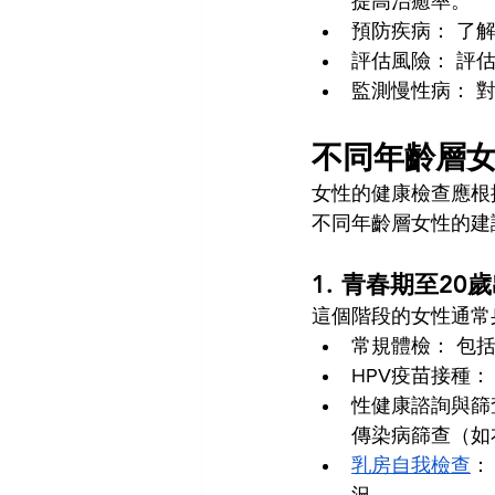
提高治癒率。
預防疾病： 了
評估風險： 評
監測慢性病： 
不同年齡層
女性的健康檢查應根
不同年齡層女性的建
1. 青春期至20
這個階段的女性通常
常規體檢： 包
HPV疫苗接種
性健康諮詢與篩
傳染病篩查（如
乳房自我檢查
：