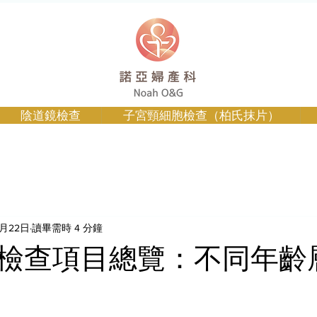
陰道鏡檢查
子宮頸細胞檢查（柏氏抹片）
0月22日
讀畢需時 4 分鐘
檢查項目總覽：不同年齡