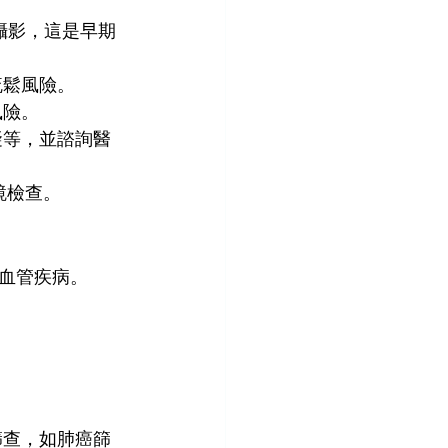
光攝影，這是早期
疏鬆風險。
風險。
礙等，並諮詢醫
鏡檢查。
血管疾病。
篩查，如肺癌篩