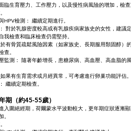
面臨生育壓力、工作壓力，以及慢性病風險的增加，檢查
前。
與HPV檢測： 繼續定期進行。
： 對於乳腺密度較高或有乳腺疾病家族史的女性，建議
自我檢查和臨床檢查仍需堅持。
對於有骨質疏鬆風險因素（如家族史、長期服用類固醇）
檢查。
壓監測： 隨著年齡增長，患糖尿病、高血壓、高血脂的
 如果有生育需求或月經異常，可考慮進行卵巢功能評估
： 繼續定期檢查。
更年期（約45-55歲）
進入圍絕經期，荷爾蒙水平波動較大，更年期症狀逐漸顯
加。
前。