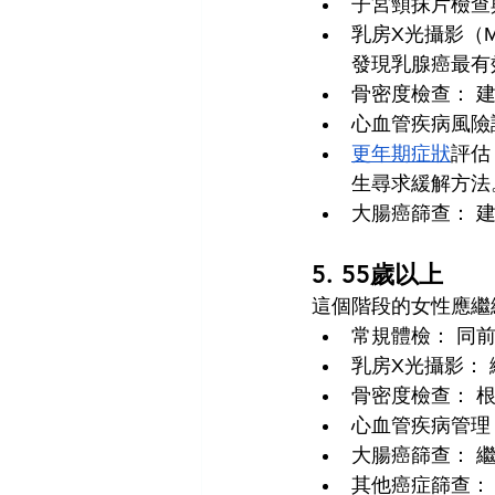
子宮頸抹片檢查
乳房X光攝影（M
發現乳腺癌最有
骨密度檢查： 
心血管疾病風險
更年期症狀
評估
生尋求緩解方法
大腸癌篩查： 
5. 55歲以上
這個階段的女性應繼
常規體檢： 同
乳房X光攝影：
骨密度檢查： 
心血管疾病管理
大腸癌篩查： 
其他癌症篩查：