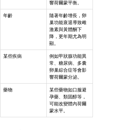
響荷爾蒙平衡。
年齡
隨著年齡增長，卵
巢功能衰退導致雌
激素與黃體酮下
降，更年期尤為明
顯。
某些疾病
例如甲狀腺功能異
常、糖尿病、多囊
卵巢綜合症等會影
響荷爾蒙分泌。
藥物
某些藥物如口服避
孕藥、類固醇等，
可能改變體內荷爾
蒙水平。