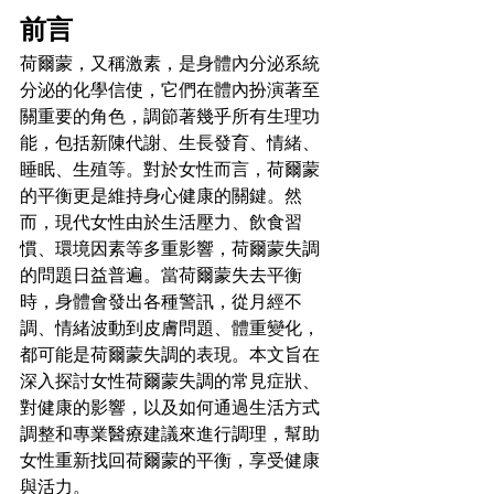
前言
荷爾蒙，又稱激素，是身體內分泌系統
分泌的化學信使，它們在體內扮演著至
關重要的角色，調節著幾乎所有生理功
能，包括新陳代謝、生長發育、情緒、
睡眠、生殖等。對於女性而言，荷爾蒙
的平衡更是維持身心健康的關鍵。然
而，現代女性由於生活壓力、飲食習
慣、環境因素等多重影響，荷爾蒙失調
的問題日益普遍。當荷爾蒙失去平衡
時，身體會發出各種警訊，從月經不
調、情緒波動到皮膚問題、體重變化，
都可能是荷爾蒙失調的表現。本文旨在
深入探討女性荷爾蒙失調的常見症狀、
對健康的影響，以及如何通過生活方式
調整和專業醫療建議來進行調理，幫助
女性重新找回荷爾蒙的平衡，享受健康
與活力。