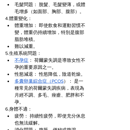
毛髮問題： 脫髮、毛髮變薄，或體
毛增多（如面部、胸部、腹部）。
4.體重變化：
體重增加： 即使飲食和運動習慣不
變，體重仍持續增加，特別是腹部
脂肪堆積。
難以減重。
5.生殖系統問題：
不孕症
： 荷爾蒙失調是導致女性不
孕的重要原因之一。
性慾減退： 性慾降低，陰道乾燥。
多囊卵巢綜合症（PCOS
）： 是一
種常見的荷爾蒙失調疾病，表現為
月經不調、多毛、痤瘡、肥胖和不
孕。
6.身體不適：
疲勞： 持續性疲勞，即使充分休息
也無法緩解。
消化問題： 腹脹、便秘或腹瀉。