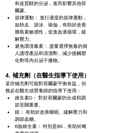
和皮質醇的分泌，進而影響其他荷
爾蒙。
規律運動： 進行適度的規律運動，
如快走、游泳、瑜伽，有助於改善
胰島素敏感性，促進血液循環，緩
解壓力。
避免環境毒素： 盡量選擇無毒的個
人護理產品和清潔劑，減少接觸塑
化劑等內分泌干擾物。
4. 補充劑（在醫生指導下使用）
某些補充劑可能對荷爾蒙平衡有益，但
務必在醫生或營養師的指導下使用：
維生素D： 對於荷爾蒙的合成和調
節至關重要。
鎂： 有助於改善睡眠、緩解壓力和
調節血糖。
B族維生素： 特別是B6，有助於雌