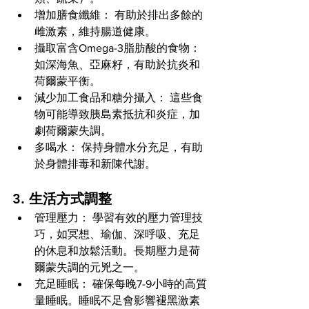
增加膳食纖維： 有助於排出多餘的
雌激素，維持腸道健康。
攝取富含Omega-3脂肪酸的食物： 
如深海魚、亞麻籽，有助於抗炎和
荷爾蒙平衡。
減少加工食品和糖分攝入： 這些食
物可能導致胰島素抵抗和炎症，加
劇荷爾蒙失調。
多喝水： 保持身體水分充足，有助
於身體排毒和新陳代謝。
3. 生活方式調整
管理壓力： 學習有效的壓力管理技
巧，如冥想、瑜伽、深呼吸、充足
的休息和放鬆活動。長期壓力是荷
爾蒙失調的元兇之一。
充足睡眠： 確保每晚7-9小時的高質
量睡眠。睡眠不足會影響褪黑激素