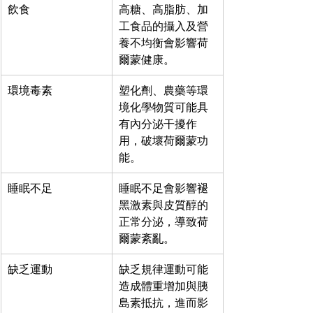
飲食
高糖、高脂肪、加
工食品的攝入及營
養不均衡會影響荷
爾蒙健康。
環境毒素
塑化劑、農藥等環
境化學物質可能具
有內分泌干擾作
用，破壞荷爾蒙功
能。
睡眠不足
睡眠不足會影響褪
黑激素與皮質醇的
正常分泌，導致荷
爾蒙紊亂。
缺乏運動
缺乏規律運動可能
造成體重增加與胰
島素抵抗，進而影