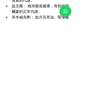
激素的代謝。
益生菌： 維持腸道健康，有助於荷
爾蒙的正常代謝。
草本補充劑： 如月見草油、聖潔莓
等，可能對緩解某些荷爾蒙失調症
狀有幫助，但需謹慎使用。
結語
女性荷爾蒙失調是一個複雜但可管理的
健康問題。了解其症狀、原因並採取積
極的調理措施，對於維護女性整體健康
至關重要。通過尋求專業醫療建議、調
整飲食、改善生活方式和適當的補充
劑，女性可以有效地重新平衡荷爾蒙，
告別不適，重拾健康與活力。記住，傾
聽身體的聲音，給予它應有的關懷，是
每位女性愛自己的最佳方式。