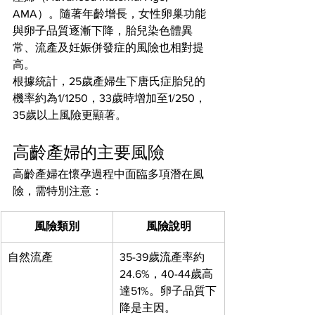
AMA）。隨著年齡增長，女性卵巢功能
與卵子品質逐漸下降，胎兒染色體異
常、流產及妊娠併發症的風險也相對提
高。
根據統計，25歲產婦生下唐氏症胎兒的
機率約為1/1250，33歲時增加至1/250，
35歲以上風險更顯著。
高齡產婦的主要風險
高齡產婦在懷孕過程中面臨多項潛在風
險，需特別注意：
風險類別
風險說明
自然流產
35-39歲流產率約
24.6%，40-44歲高
達51%。卵子品質下
降是主因。