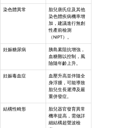
染色體異常
胎兒唐氏症及其他
染色體疾病機率增
加，建議進行無創
性產前檢測
（NIPT）。
妊娠糖尿病
胰島素阻抗增強，
血糖難以控制，風
險隨年齡上升。
妊娠毒血症
血壓升高並伴隨全
身浮腫，可能導致
胎兒生長遲滯及嚴
重併發症。
結構性畸形
胎兒器官發育異常
機率提高，需做詳
細結構超聲波檢