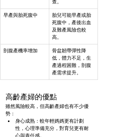
查。
早產與胎死腹中
胎兒可能早產或胎
死腹中，產後出血
及難產風險也較
高。
剖腹產機率增加
骨盆韌帶彈性降
低，體力不足，生
產過程困難，剖腹
產需求提升。
高齡產婦的優點
雖然風險較高，但高齡產婦也有不少優
勢：
身心成熟：較年輕媽媽更有計劃
性，心理準備充分，對育兒更有耐
心與責任感。