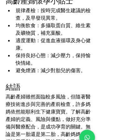
高齡產婦懷孕小貼士
規律產檢：按時完成醫生建議的檢
查，及早發現異常。
均衡飲食：多攝取蛋白質、維生素
及礦物質，補充葉酸。
適度運動：促進血液循環及身心健
康。
保持良好心態：減少壓力，保持愉
快情緒。
避免煙酒：減少對胎兒的傷害。
結語
高齡產婦雖然面臨較多風險，但隨著醫
療技術進步與完善的產前檢查，許多媽
媽依然能順利生下健康寶寶。了解高齡
產婦的定義、風險與優點，做好充分準
備與醫療配合，是成功孕育的關鍵。無
論是第一胎還是第二胎，高齡媽媽都值