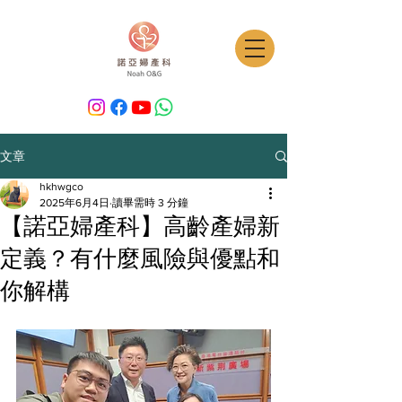
文章
hkhwgco
2025年6月4日
讀畢需時 3 分鐘
【諾亞婦產科】高齡產婦新
定義？有什麼風險與優點和
你解構