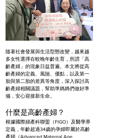
隨著社會發展與生活型態改變，越來越
多女性選擇在較晚年齡生育，所謂「高
齡產婦」的現象日益普遍。本文將從高
齡產婦的定義、風險、優點，以及第一
胎與第二胎的差異等角度，深入探討高
齡產婦相關議題，幫助準媽媽們做好準
備，安心迎接新生命。
什麼是高齡產婦？
根據國際婦產科聯盟（FIGO）及醫學界
定義，年齡超過34歲的孕婦即屬於高齡
產婦（Advanced Maternal Age, 