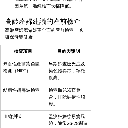
因為第一胎經驗而大幅降低。
高齡產婦建議的產前檢查
高齡產婦應做好更全面的產前檢查，以
確保母嬰健康：
檢查項目
目的與說明
無創性產前染色體
早期篩查唐氏症及
檢測（NIPT）
染色體異常，準確
度高。
結構性超聲波檢查
檢查胎兒器官發
育，排除結構性畸
形。
血糖測試
監測妊娠糖尿病風
險，通常26-28週進